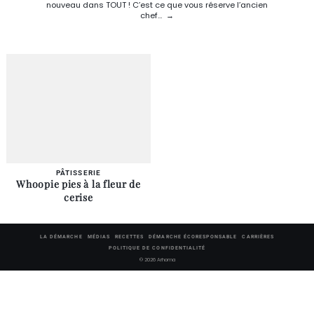
nouveau dans TOUT ! C’est ce que vous réserve l’ancien
chef…
PÂTISSERIE
Whoopie pies à la fleur de
cerise
LA DÉMARCHE
MÉDIAS
RECETTES
DÉMARCHE ÉCORESPONSABLE
CARRIÈRES
POLITIQUE DE CONFIDENTIALITÉ
© 2026 Arhoma